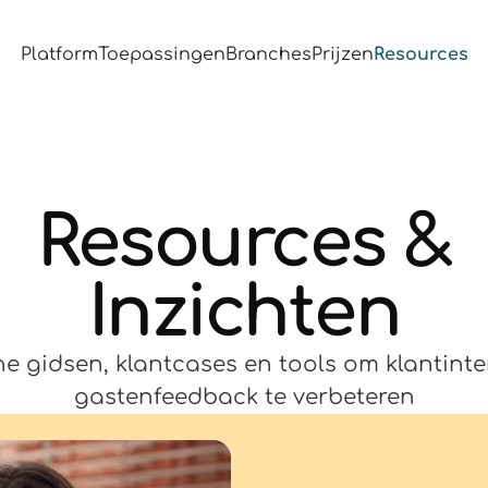
Platform
Toepassingen
Branches
Prijzen
Resources
Resources &
Inzichten
he gidsen, klantcases en tools om klantinte
gastenfeedback te verbeteren