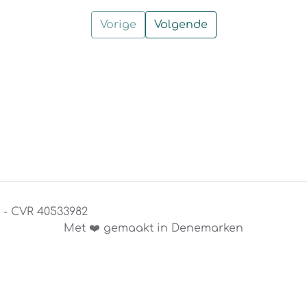
Vorige
Volgende
S - CVR 40533982
Met ❤️ gemaakt in Denemarken