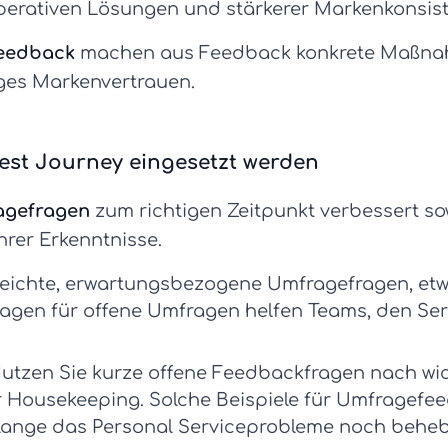
perativen Lösungen und stärkerer Markenkonsist
feedback
machen aus Feedback konkrete Maßnah
iges Markenvertrauen.
est Journey eingesetzt werden
agefragen
zum richtigen Zeitpunkt verbessert so
hrer Erkenntnisse.
 leichte, erwartungsbezogene
Umfragefragen
, e
ragen für offene Umfragen
helfen Teams, den Ser
utzen Sie kurze
offene Feedbackfragen
nach wic
r Housekeeping. Solche
Beispiele für Umfragefe
 solange das Personal Serviceprobleme noch behe