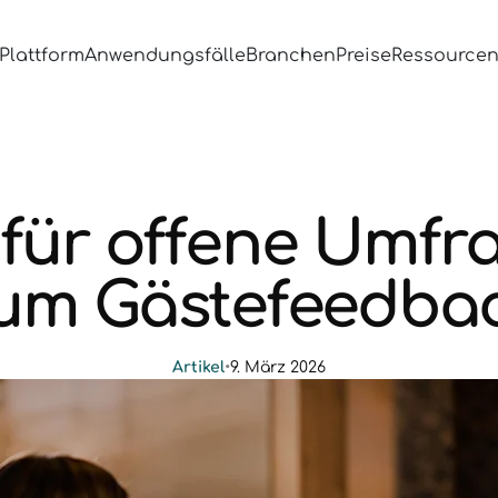
Plattform
Anwendungsfälle
Branchen
Preise
Ressource
 für offene Umf
um Gästefeedba
Artikel
•
9. März 2026