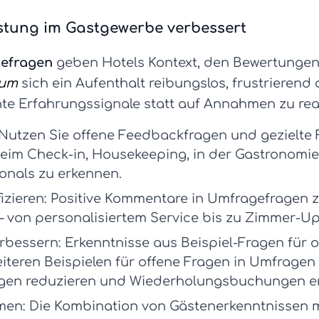
stung im Gastgewerbe verbessert
gefragen
geben Hotels Kontext, den Bewertungen al
rum
sich ein Aufenthalt reibungslos, frustrierend
hte Erfahrungssignale statt auf Annahmen zu rea
Nutzen Sie
offene Feedbackfragen
und gezielte
im Check-in, Housekeeping, in der Gastronomie
sonals zu erkennen.
zieren:
Positive Kommentare in
Umfragefragen
z
– von personalisiertem Service bis zu Zimmer-U
erbessern:
Erkenntnisse aus
Beispiel-Fragen für 
iteren
Beispielen für offene Fragen in Umfragen
ngen reduzieren und Wiederholungsbuchungen e
men:
Die Kombination von Gästenerkenntnissen 