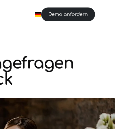
n
Demo anfordern
ragefragen
ck